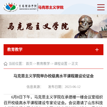
教育教学
当前位置：
首页
->
教育教学
->
课程设置
->
正文
马克思主义学院举办校级高水平课程建设论证会
信息来源：
发布日期：2023-06-12
6
月
8
日下午，
马克思主义
学院在
承德楼一楼
会议室组织
召开校级高水平课程建设专家论证会。会议邀请
了
山东科技