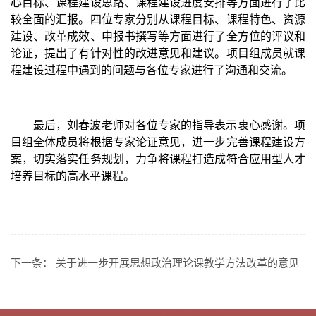
心
目标、课程建设思路、课程建设进
度安排
等方面进行了
比
较全面的
汇报。
四
位专家分别从课程目标、课程特色、资源
建设
、改革成效、申报书撰写
等方面进行了全方位的评议和
论证，提出了
有针对性
的改进意见和建议。项目组成员就课
程建设过程中遇到的问题与各位专家进行了沟通和交流。
最后，
刘春波老师
对各位专家的指导表示衷心感谢
。
项
目组全体成员将根据专家论证意见，进一步完善课程建设方
案，切实落实任务规划，
力争
将课程打造成符合应用型人才
培养目标的高水平课程。
下一条：
关于进一步开展思想政治理论课教学方法改革的意见