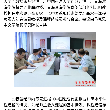
大学副教授宋开金博士
、
中国石油
大学刘
继元博士
、青岛滨
海学院
督导谭业庭
教授、青岛滨海学院
宣传部部长刘志明教
授
担任本次论证会专家。《
中国近现代史纲要
》高水平课程
负责人
刘春波副
教授及课程组成员参与会议。会议由
马克思
主义学院顾坚男院长
主持。
刘春波
老师向专家汇报《
中国近现代史纲要
》高水平课
程建设的情况
。刘老师主要
从课程的
基本情况、课程建设核