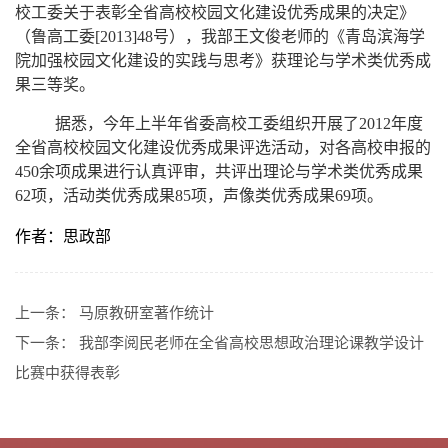
校工委关于表彰全省高校校园文化建设优秀成果的决定》
（鲁高工委
[2013]48
号），我部
王文俊
老师的《青岛滨海学
院加强校园文化建设的实践与思考》获理论与学术类优秀成
果三等奖。
据悉，今年上半年省委高校工委组织开展了
2012
年度
全省高校校园文化建设优秀成果评选活动，对各高校申报的
450
余项成果进行认真评审，共评出理论与学术类优秀成果
62
项，活动类优秀成果
85
项，声像类优秀成果
69
项。
作者：思政部
上一条：
马原教研室著作统计
下一条：
我部李阅民老师在全省高校思想政治理论课教学设计
比赛中获得表彰