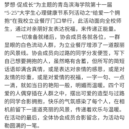
梦想·促成长”为主题的青岛滨海学院第十一届
“
5
·
25
”大学生心理健康节系列活动之“给爱一个拥
抱”在我校立业餐厅门口举行，此活动面向全校师
生，通过对亲朋好友表达祝福，来传递正能量。
一切准备就绪后，协会成员各就各位，一群
显眼的白色流动人群，为立业餐厅增添了一道靓丽
的风景线。协会成员向过路的同学分发便签，写下
自己想要拥抱的人，虽然略有含蓄，但所写的简短
话语却满含真情，或是表达对亲情的感恩，或是对
友情的珍重，或是对爱情的祝福，一字一句、一点
一滴，就如当日的艳阳一般，明媚而温暖。四个可
爱的人偶穿插在人群之中，摆出可爱的造型与过路
的同学合影拥抱，快乐的气氛感染了每个人，在相
机前留下一道道亮丽的风景，传递着欢乐与温暖。
在活动的最后，全体协会成员合影留念，为活动勾
勒圆满的一笔。